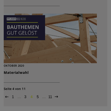
OKTOBER 2020
Materialwahl
Seite 4 von 11
1
…
3
4
5
…
11

