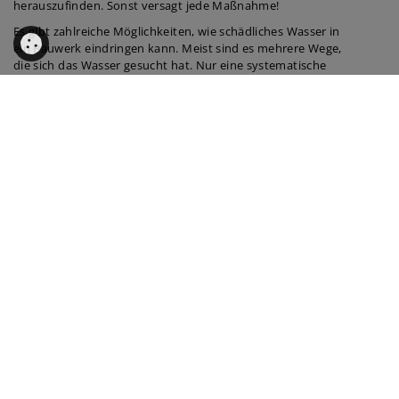
herauszufinden. Sonst versagt jede Maßnahme!
Es gibt zahlreiche Möglichkeiten, wie schädliches Wasser in
ein Bauwerk eindringen kann. Meist sind es mehrere Wege,
die sich das Wasser gesucht hat. Nur eine systematische
Vorgehensweise mit einer umfassenden Erhebung aller
Schwachstellen und der Erstellung eines entsprechenden
Sanier - ungskonzeptes kann eine Feuchte- Sanierung
technisch und wirtschaftlich zum Erfolg bringen.
Eine Sanierung ohne fachkundige Ursachenerhebung kann
teuer werden, insbesondere dann, wenn die Maßnahmen
ohne ausreichende Wirkung bleiben oder Sanierungen
aufwändiger als nötig vorgenommen wurden.
Fragen SIE uns, wenn SIE Prob - leme mit feuchten Wänden
haben. Wir erarbeiten das passende, fachkundige Konzept
für SIE, damit Sie ihre gefährdete Immobilie noch lange
nutzen können.
Zurück
